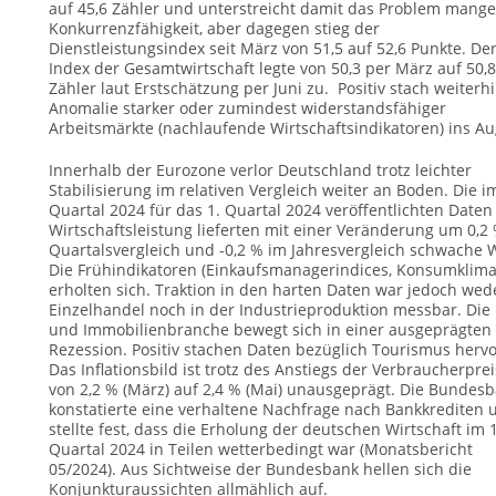
auf 45,6 Zähler und unterstreicht damit das Problem mang
Konkurrenzfähigkeit, aber dagegen stieg der
Dienstleistungsindex seit März von 51,5 auf 52,6 Punkte. De
Index der Gesamtwirtschaft legte von 50,3 per März auf 50,8
Zähler laut Erstschätzung per Juni zu. Positiv stach weiterhi
Anomalie starker oder zumindest widerstandsfähiger
Arbeitsmärkte (nachlaufende Wirtschaftsindikatoren) ins Au
Innerhalb der Eurozone verlor Deutschland trotz leichter
Stabilisierung im relativen Vergleich weiter an Boden. Die i
Quartal 2024 für das 1. Quartal 2024 veröffentlichten Daten
Wirtschaftsleistung lieferten mit einer Veränderung um 0,2
Quartalsvergleich und -0,2 % im Jahresvergleich schwache 
Die Frühindikatoren (Einkaufsmanagerindices, Konsumklima
erholten sich. Traktion in den harten Daten war jedoch wed
Einzelhandel noch in der Industrieproduktion messbar. Die
und Immobilienbranche bewegt sich in einer ausgeprägten
Rezession. Positiv stachen Daten bezüglich Tourismus hervo
Das Inflationsbild ist trotz des Anstiegs der Verbraucherpre
von 2,2 % (März) auf 2,4 % (Mai) unausgeprägt. Die Bundes
konstatierte eine verhaltene Nachfrage nach Bankkrediten 
stellte fest, dass die Erholung der deutschen Wirtschaft im 1
Quartal 2024 in Teilen wetterbedingt war (Monatsbericht
05/2024). Aus Sichtweise der Bundesbank hellen sich die
Konjunkturaussichten allmählich auf.