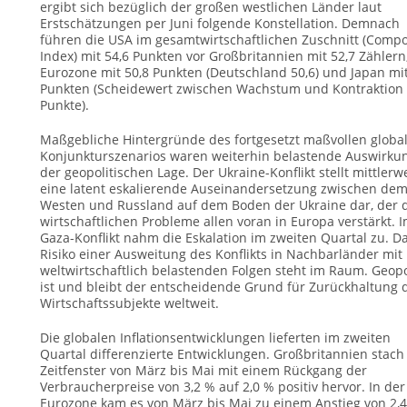
ergibt sich bezüglich der großen westlichen Länder laut
Erstschätzungen per Juni folgende Konstellation. Demnach
führen die USA im gesamtwirtschaftlichen Zuschnitt (Compo
Index) mit 54,6 Punkten vor Großbritannien mit 52,7 Zählern
Eurozone mit 50,8 Punkten (Deutschland 50,6) und Japan mit
Punkten (Scheidewert zwischen Wachstum und Kontraktion
Punkte).
Maßgebliche Hintergründe des fortgesetzt maßvollen globa
Konjunkturszenarios waren weiterhin belastende Auswirku
der geopolitischen Lage. Der Ukraine-Konflikt stellt mittlerw
eine latent eskalierende Auseinandersetzung zwischen de
Westen und Russland auf dem Boden der Ukraine dar, der 
wirtschaftlichen Probleme allen voran in Europa verstärkt. 
Gaza-Konflikt nahm die Eskalation im zweiten Quartal zu. D
Risiko einer Ausweitung des Konflikts in Nachbarländer mit
weltwirtschaftlich belastenden Folgen steht im Raum. Geopo
ist und bleibt der entscheidende Grund für Zurückhaltung 
Wirtschaftssubjekte weltweit.
Die globalen Inflationsentwicklungen lieferten im zweiten
Quartal differenzierte Entwicklungen. Großbritannien stach
Zeitfenster von März bis Mai mit einem Rückgang der
Verbraucherpreise von 3,2 % auf 2,0 % positiv hervor. In der
Eurozone kam es von März bis Mai zu einem Anstieg von 2,