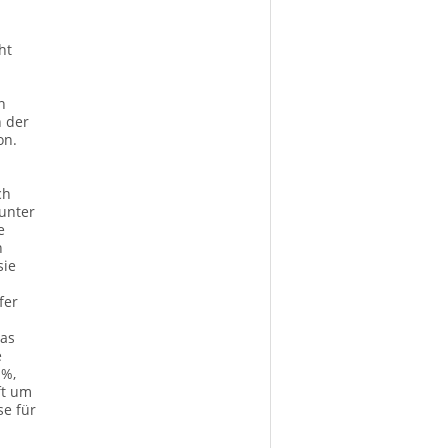
ht
n
h der
on.
ch
unter
e
n
sie
fer
das
e
 %,
ft um
se für