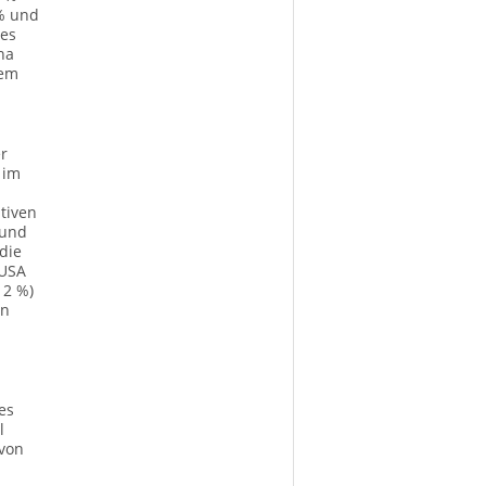
 % und
des
na
nem
r
 im
itiven
 und
die
 USA
 2 %)
en
es
l
 von