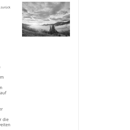
 zurück
n
im
im
 auf
er
r die
weiten