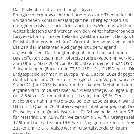
Das Risiko der mittel- und langfristigen
Energieversorgungssicherheit und das akute Thema der nic
vorhandenen Konkurrenzfähigkeit bei Energiepreisen als
energieintensivster Industriestandort des Westens wirkten
weiter belastend und werden von den Wirtschaftsverbände
fortgesetzt als primärer Belastungsfaktor moniert. Bezüglic
Preisinflation ergab sich im 2. Quartal eine neue Konstellati
Die Zeit der markanten Rückgänge ist überwiegend
abgeschlossen. Das hängt maßgeblich mit auslaufenden
Basiseffekten zusammen. Ölpreise (Brent) gaben im Verglei
zum Ultimo März 2024 von 87,30 USD auf derzeit 85,24 USD 
Schwankungen (Bandbreite 77,50 USD – 91,10 USD) nach. Di
Erdgaspreise nahmen in Europa im 2. Quartal 2024 dagege
deutlich um rund 20 % zu. Im Vergleich zum Vorjahr waren 
Stand 21. Juni 2024 kaum verändert. An den Metallmärkten
ergaben sich im Quartalsverlauf Preisanstiege. So legte Kup
um 8.6 % zu. Der Aluminiumpreis stieg um 6,5 %. Der
Nickelpreis nahm um 0,8 % zu. Bei den Lebensmitteln war 
Bild im 2. Quartal 2024 überwiegend inflationär geprägt. Di
Preise legten im Quartalsverlauf für Schweinefleisch um 5,7
für Mastrind um 7,5 %, für Weizen um 9,3 %, für Orangensa
12 % und für Kaffee um 19,5 % zu. Dagegen sanken die Prei
Zucker um 13,6 %. Kakao war im Quartalsvergleich kaum
verändert.