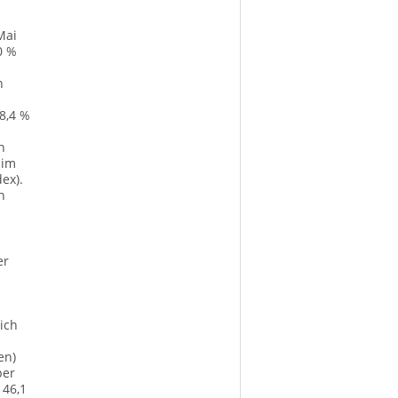
Mai
0 %
n
8,4 %
n
 im
ex).
n
er
ich
en)
per
 46,1