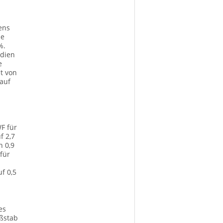
ens
ie
%.
ndien
e
t von
 auf
F für
f 2,7
n 0,9
für
f 0,5
es
aßstab