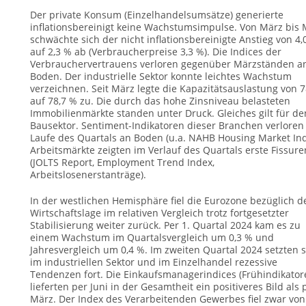
Der private Konsum (Einzelhandelsumsätze) generierte
inflationsbereinigt keine Wachstumsimpulse. Von März bis 
schwächte sich der nicht inflationsbereinigte Anstieg von 4,
auf 2,3 % ab (Verbraucherpreise 3,3 %). Die Indices der
Verbrauchervertrauens verloren gegenüber Märzständen a
Boden. Der industrielle Sektor konnte leichtes Wachstum
verzeichnen. Seit März legte die Kapazitätsauslastung von 7
auf 78,7 % zu. Die durch das hohe Zinsniveau belasteten
Immobilienmärkte standen unter Druck. Gleiches gilt für de
Bausektor. Sentiment-Indikatoren dieser Branchen verloren
Laufe des Quartals an Boden (u.a. NAHB Housing Market Ind
Arbeitsmärkte zeigten im Verlauf des Quartals erste Fissure
(JOLTS Report, Employment Trend Index,
Arbeitslosenerstanträge).
In der westlichen Hemisphäre fiel die Eurozone bezüglich d
Wirtschaftslage im relativen Vergleich trotz fortgesetzter
Stabilisierung weiter zurück. Per 1. Quartal 2024 kam es zu
einem Wachstum im Quartalsvergleich um 0,3 % und
Jahresvergleich um 0,4 %. Im zweiten Quartal 2024 setzten s
im industriellen Sektor und im Einzelhandel rezessive
Tendenzen fort. Die Einkaufsmanagerindices (Frühindikator
lieferten per Juni in der Gesamtheit ein positiveres Bild als 
März. Der Index des Verarbeitenden Gewerbes fiel zwar von