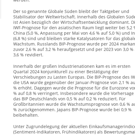
Der so genannte Globale Süden bleibt der Taktgeber und
Stabilisator der Weltwirtschaft. Innerhalb des Globalen Süd
ist Asien bezüglich der Wirtschaftsentwicklung dominant. D
IWF-Prognose für den asiatischen Raum liegt weiter bei 5,2 
China (5,0 %, Anpassung per Mai von 4,6 % auf 5,0 %) und I
(6,8 %) sind und bleiben starke Katalysatoren für das global
Wachstum. Russlands BIP-Prognose wurde per 2024 markan
zuvor 2,6 % auf 3,2 % heraufgesetzt und per 2023 von 3,0 %
3,6 % revidiert.
Innerhalb der großen Industrienationen kam es im ersten
Quartal 2024 konjunkturell zu einer Bestätigung der
Verschiebungen zu Lasten Europas. Die BIP-Prognose des IW
die USA wurde gegenüber der Januar-Prognose von 2,1 % au
% erhöht. Dagegen wurde die Prognose für die Eurozone vo
% auf 0,8 % verringert. Insbesondere wurde die Vorhersage 
das BIP Deutschlands von 0,5 % auf 0,2 % reduziert. Für
Großbritannien wurde die Wachstumsprognose von 0,6 % au
% zurückgenommen. Japans BIP-Prognose wurde bei 0,9 %
beibehalten.
Unter Zugrundelegung der aktuellen Einkaufsmanagerindic
(Sentiment-Indikatoren, Frühindikatoren) als Bewertungsm