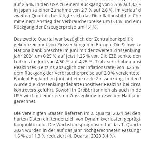
auf 2,6 %, in den USA zu einem Rückgang von 3,5 % auf 3,3
in Japan zu einer Zunahme von 2,7 % auf 2,8 %. Im Verlauf 
zweiten Quartals bestätigte sich das Disinflationsbild in Chi
mit einem Anstieg der Verbraucherpreise um 0,3 % und ei
Rückgang der Erzeugerpreise um 1,4 %.
Das zweite Quartal war bezüglich der Zentralbankpolitik
gekennzeichnet von Zinssenkungen in Europa. Die Schweize
Nationalbank preschte im Juni mit der zweiten Zinssenkung
Jahr 2024 um 0,25 % auf jetzt 1,25 % vor. Die EZB senkte den
Leitzins im Juni von 4,50 % auf 4,25 %. Trotz sehr hohen pos
Realzinses (Leitzins abzüglich der Inflationsrate) von 3,25 %
dem Rückgang der Verbraucherpreise auf 2,0 % verzichtete 
Bank of England im Juni auf eine erste Zinssenkung. In den
wurde die Zinssenkungsdebatte (positiver Realzins bei circa
kontrovers geführt. Sowohl in Großbritannien als auch in d
USA wird mit einer ersten Zinssenkung im zweiten Halbjahr
gerechnet.
Die Vereinigten Staaten lieferten im 2. Quartal 2024 bei den
harten Daten ein tendenziell von Dynamikverlusten geprägt
Konjunkturbild. Die Wachstumsprognosen für das 1. Quarta
2024 wurden in der auf das Jahr hochgerechneten Fassung
1,6 % auf 1,3 % reduziert (4. Quartal 2023 3,4 %).