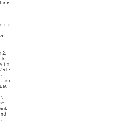
elnder
r
n die
ge.
m 2.
 der
 % im
Werte.
)
er im
 Bau-
r.
ise
bank
und
.