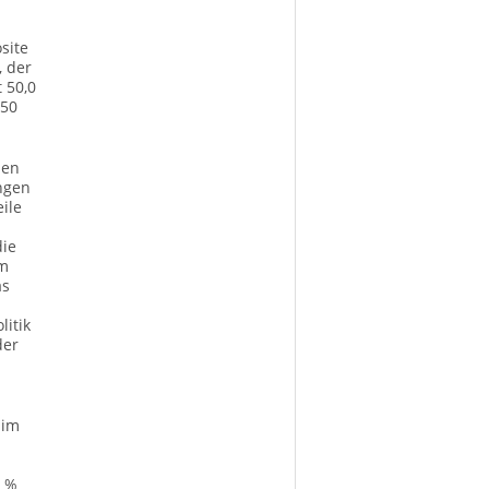
site
, der
 50,0
 50
len
ngen
eile
m
die
Im
as
litik
der
 im
4 %